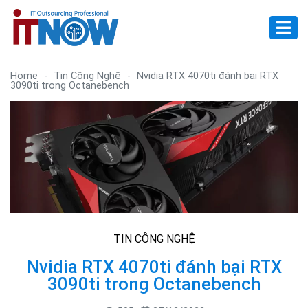
Home
-
Tin Công Nghệ
-
Nvidia RTX 4070ti đánh bại RTX
3090ti trong Octanebench
TIN CÔNG NGHỆ
Nvidia RTX 4070ti đánh bại RTX
3090ti trong Octanebench