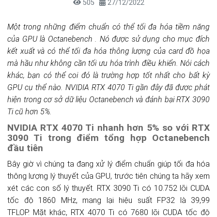
505
27/12/2022
Một trong những điểm chuẩn có thể tối đa hóa tiềm năng
của GPU là Octanebench . Nó được sử dụng cho mục đích
kết xuất và có thể tối đa hóa thông lượng của card đồ họa
mà hầu như không cần tối ưu hóa trình điều khiển. Nói cách
khác, bạn có thể coi đó là trường hợp tốt nhất cho bất kỳ
GPU cụ thể nào. NVIDIA RTX 4070 Ti gần đây đã được phát
hiện trong cơ sở dữ liệu Octanebench và đánh bại RTX 3090
Ti cũ hơn 5%.
NVIDIA RTX 4070 Ti nhanh hơn 5% so với RTX
3090 Ti trong điểm tổng hợp Octanebench
đầu tiên
Bây giờ vì chúng ta đang xử lý điểm chuẩn giúp tối đa hóa
thông lượng lý thuyết của GPU, trước tiên chúng ta hãy xem
xét các con số lý thuyết. RTX 3090 Ti có 10.752 lõi CUDA
tốc độ 1860 MHz, mang lại hiệu suất FP32 là 39,99
TFLOP. Mặt khác, RTX 4070 Ti có 7680 lõi CUDA tốc độ