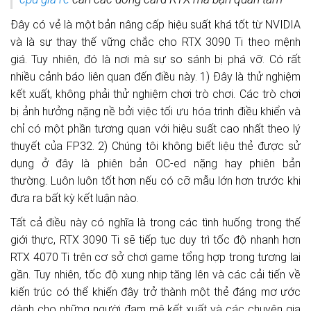
Đây có vẻ là một bản nâng cấp hiệu suất khá tốt từ NVIDIA
và là sự thay thế vững chắc cho RTX 3090 Ti theo mệnh
giá. Tuy nhiên, đó là nơi mà sự so sánh bị phá vỡ. Có rất
nhiều cảnh báo liên quan đến điều này. 1) Đây là thử nghiệm
kết xuất, không phải thử nghiệm chơi trò chơi. Các trò chơi
bị ảnh hưởng nặng nề bởi việc tối ưu hóa trình điều khiển và
chỉ có một phần tương quan với hiệu suất cao nhất theo lý
thuyết của FP32. 2) Chúng tôi không biết liệu thẻ được sử
dụng ở đây là phiên bản OC-ed nặng hay phiên bản
thường. Luôn luôn tốt hơn nếu có cỡ mẫu lớn hơn trước khi
đưa ra bất kỳ kết luận nào.
Tất cả điều này có nghĩa là trong các tình huống trong thế
giới thực, RTX 3090 Ti sẽ tiếp tục duy trì tốc độ nhanh hơn
RTX 4070 Ti trên cơ sở chơi game tổng hợp trong tương lai
gần. Tuy nhiên, tốc độ xung nhịp tăng lên và các cải tiến về
kiến ​​trúc có thể khiến đây trở thành một thẻ đáng mơ ước
dành cho những người đam mê kết xuất và các chuyên gia