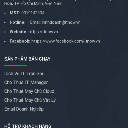
Hòa, TP Hồ Chí Minh, Việt Nam
MST:
0319142834
Hotline:
– Email:
kinhdoanh@itnow.vn
Website:
https://itnow.vn
Facebook:
https://www.facebook.com/itnow.vn
SẢN PHẨM BÁN CHẠY
Dịch Vụ IT Trọn Gói
Cho Thuê IT Manager
Cho Thuê Máy Chủ Cloud
Cho Thuê Máy Chủ Vật Lý
Email Doanh Nghiệp
HỖ TRỢ KHÁCH HÀNG