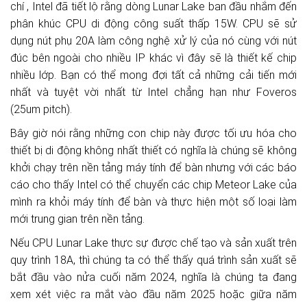
chí
, Intel đã tiết lộ rằng dòng Lunar Lake ban đầu nhắm đến
phân khúc CPU di động công suất thấp 15W. CPU sẽ sử
dụng nút phụ 20A làm công nghệ xử lý của nó cùng với nút
đúc bên ngoài cho nhiều IP khác vì đây sẽ là thiết kế chip
nhiều lớp. Bạn có thể mong đợi tất cả những cải tiến mới
nhất và tuyệt vời nhất từ ​​Intel chẳng hạn như Foveros
(25um pitch).
Bây giờ nói rằng những con chip này được tối ưu hóa cho
thiết bị di động không nhất thiết có nghĩa là chúng sẽ không
khởi chạy trên nền tảng máy tính để bàn nhưng với
các báo
cáo cho thấy Intel có thể chuyển các chip Meteor Lake của
mình ra khỏi máy tính để bàn
và thực hiện một số loại làm
mới trung gian trên nền tảng.
Nếu CPU Lunar Lake thực sự được chế tạo và sản xuất trên
quy trình 18A, thì chúng ta có thể thấy quá trình sản xuất sẽ
bắt đầu vào nửa cuối năm 2024, nghĩa là chúng ta đang
xem xét việc ra mắt vào đầu năm 2025 hoặc giữa năm