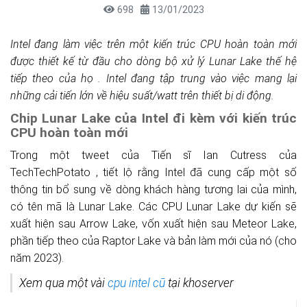
698
13/01/2023
Intel đang làm việc trên một kiến ​​trúc CPU hoàn toàn mới
được thiết kế từ đầu cho dòng bộ xử lý Lunar Lake thế hệ
tiếp theo của họ . Intel đang tập trung vào việc mang lại
những cải tiến lớn về hiệu suất/watt trên thiết bị di động.
Chip Lunar Lake của Intel đi kèm với kiến ​​trúc
CPU hoàn toàn mới
Trong một tweet của
Tiến sĩ Ian Cutress của
TechTechPotato
, tiết lộ rằng Intel đã cung cấp một số
thông tin bổ sung về dòng khách hàng tương lai của mình,
có tên mã là Lunar Lake. Các CPU Lunar Lake dự kiến ​​sẽ
xuất hiện sau Arrow Lake, vốn xuất hiện sau Meteor Lake,
phần tiếp theo của Raptor Lake và bản làm mới của nó (cho
năm 2023).
Xem qua một vài
cpu intel cũ
tại khoserver