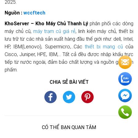
2025.
Nguồn :
wccftech
KhoServer – Kho Máy Chủ Thanh Lý
phân phối các dòng
máy chủ cũ,
máy trạm cũ giá rẻ
, linh kiện máy chủ, thiết bị
lưu trữ từ các nhà sản xuất hàng đầu thế giới như: dell, Intel,
HP, IBM(Lenovo), Supermicro,…Các
thiết bị mạng cũ
của
Cisco, Juniper, HPE, IBM,… Tất cả đều được nhập khẩu trực
tiếp từ nước ngoài, đảm bảo chất lượng và nguồn gốc sản
phẩm.
CHIA SẺ BÀI VIẾT
CÓ THỂ BẠN QUAN TÂM