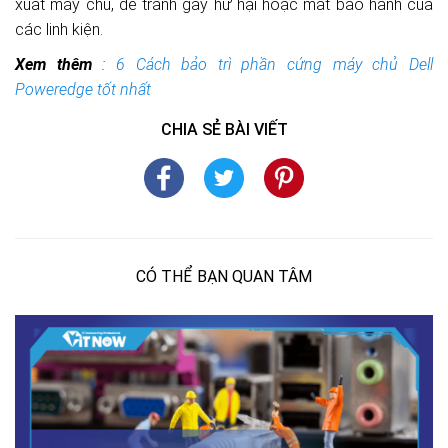
xuất máy chủ, để tránh gây hư hại hoặc mất bảo hành của
các linh kiện.
Xem thêm
:
6 Cách bảo trì phần cứng máy chủ Dell
Poweredge tốt nhất
CHIA SẺ BÀI VIẾT
CÓ THỂ BẠN QUAN TÂM