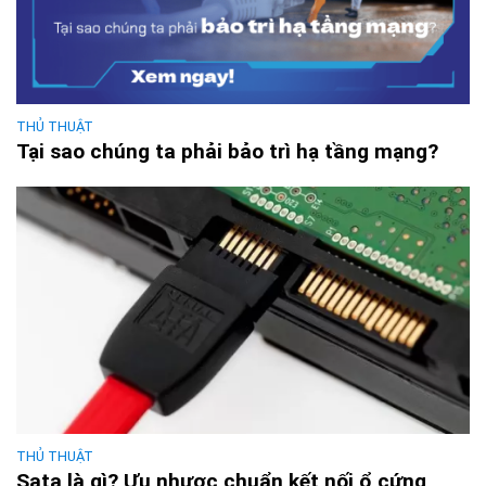
THỦ THUẬT
Tại sao chúng ta phải bảo trì hạ tầng mạng?
THỦ THUẬT
Sata là gì? Ưu nhược chuẩn kết nối ổ cứng