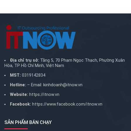
Địa chỉ trụ sở:
Tầng 5, 70 Phạm Ngọc Thạch, Phường Xuân
Hòa, TP Hồ Chí Minh, Việt Nam
MST:
0319142834
Hotline:
– Email:
kinhdoanh@itnow.vn
Website:
https://itnow.vn
Facebook:
https://www.facebook.com/itnow.vn
SẢN PHẨM BÁN CHẠY