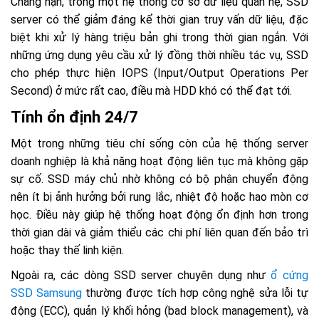
Chẳng hạn, trong một hệ thống cơ sở dữ liệu quan hệ, SSD
server có thể giảm đáng kể thời gian truy vấn dữ liệu, đặc
biệt khi xử lý hàng triệu bản ghi trong thời gian ngắn. Với
những ứng dụng yêu cầu xử lý đồng thời nhiều tác vụ, SSD
cho phép thực hiện IOPS (Input/Output Operations Per
Second) ở mức rất cao, điều mà HDD khó có thể đạt tới.
Tính ổn định 24/7
Một trong những tiêu chí sống còn của hệ thống server
doanh nghiệp là khả năng hoạt động liên tục mà không gặp
sự cố. SSD máy chủ nhờ không có bộ phận chuyển động
nên ít bị ảnh hưởng bởi rung lắc, nhiệt độ hoặc hao mòn cơ
học. Điều này giúp hệ thống hoạt động ổn định hơn trong
thời gian dài và giảm thiểu các chi phí liên quan đến bảo trì
hoặc thay thế linh kiện.
Ngoài ra, các dòng SSD server chuyên dụng như
ổ cứng
SSD Samsung
thường được tích hợp công nghệ sửa lỗi tự
động (ECC), quản lý khối hỏng (bad block management), và