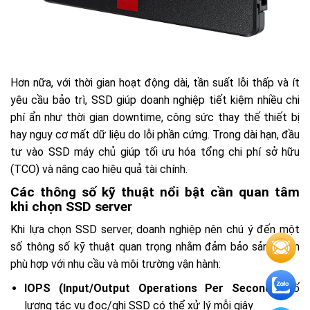
Hơn nữa, với thời gian hoạt động dài, tần suất lỗi thấp và ít
yêu cầu bảo trì, SSD giúp doanh nghiệp tiết kiệm nhiều chi
phí ẩn như thời gian downtime, công sức thay thế thiết bị
hay nguy cơ mất dữ liệu do lỗi phần cứng. Trong dài hạn, đầu
tư vào SSD máy chủ giúp tối ưu hóa tổng chi phí sở hữu
(TCO) và nâng cao hiệu quả tài chính.
Các thông số kỹ thuật nổi bật cần quan tâm
khi chọn SSD server
Khi lựa chọn SSD server, doanh nghiệp nên chú ý đến một
số thông số kỹ thuật quan trọng nhằm đảm bảo sản phẩm
phù hợp với nhu cầu và môi trường vận hành:
IOPS (Input/Output Operations Per Second):
Số
lượng tác vụ đọc/ghi SSD có thể xử lý mỗi giây