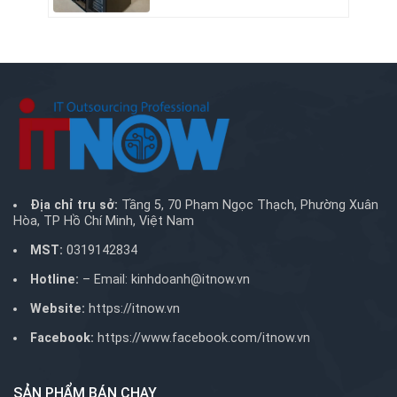
Địa chỉ trụ sở:
Tầng 5, 70 Phạm Ngọc Thạch, Phường Xuân
Hòa, TP Hồ Chí Minh, Việt Nam
MST:
0319142834
Hotline:
– Email:
kinhdoanh@itnow.vn
Website:
https://itnow.vn
Facebook:
https://www.facebook.com/itnow.vn
SẢN PHẨM BÁN CHẠY