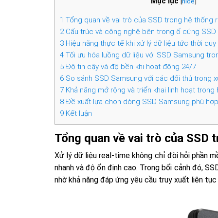
Mục lục
[
hide
]
1
Tổng quan về vai trò của SSD trong hệ thống r
2
Cấu trúc và công nghệ bên trong ổ cứng SS
3
Hiệu năng thực tế khi xử lý dữ liệu tức thời quy
4
Tối ưu hóa luồng dữ liệu với SSD Samsung tro
5
Độ tin cậy và độ bền khi hoạt động 24/7
6
So sánh SSD Samsung với các đối thủ trong xử 
7
Khả năng mở rộng và triển khai linh hoạt trong
8
Đề xuất lựa chọn dòng SSD Samsung phù hợp 
9
Kết luận
Tổng quan về vai trò của SSD t
Xử lý dữ liệu real-time không chỉ đòi hỏi phần
nhanh và độ ổn định cao. Trong bối cảnh đó, SS
nhờ khả năng đáp ứng yêu cầu truy xuất liên tục