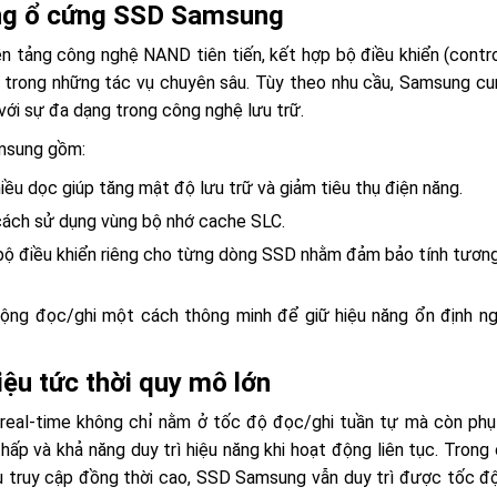
ong ổ cứng SSD Samsung
tảng công nghệ NAND tiên tiến, kết hợp bộ điều khiển (contro
ng trong những tác vụ chuyên sâu. Tùy theo nhu cầu, Samsung cu
ới sự đa dạng trong công nghệ lưu trữ.
amsung gồm:
ều dọc giúp tăng mật độ lưu trữ và giảm tiêu thụ điện năng.
 cách sử dụng vùng bộ nhớ cache SLC.
bộ điều khiển riêng cho từng dòng SSD nhằm đảm bảo tính tương 
 động đọc/ghi một cách thông minh để giữ hiệu năng ổn định ng
liệu tức thời quy mô lớn
eal-time không chỉ nằm ở tốc độ đọc/ghi tuần tự mà còn phụ
thấp và khả năng duy trì hiệu năng khi hoạt động liên tục. Trong
cầu truy cập đồng thời cao, SSD Samsung vẫn duy trì được tốc độ