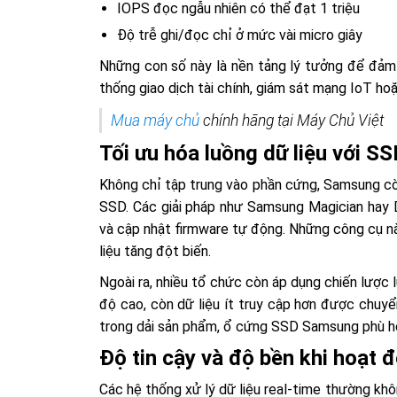
IOPS đọc ngẫu nhiên có thể đạt 1 triệu
Độ trễ ghi/đọc chỉ ở mức vài micro giây
Những con số này là nền tảng lý tưởng để đảm 
thống giao dịch tài chính, giám sát mạng IoT hoặ
Mua máy chủ
chính hãng tại Máy Chủ Việt
Tối ưu hóa luồng dữ liệu với S
Không chỉ tập trung vào phần cứng, Samsung c
SSD. Các giải pháp như Samsung Magician hay D
và cập nhật firmware tự động. Những công cụ này
liệu tăng đột biến.
Ngoài ra, nhiều tổ chức còn áp dụng chiến lược 
độ cao, còn dữ liệu ít truy cập hơn được chuy
trong dải sản phẩm, ổ cứng SSD Samsung phù hợp
Độ tin cậy và độ bền khi hoạt 
Các hệ thống xử lý dữ liệu real-time thường khôn