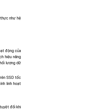
 thực như hệ
oạt động của
ch hiệu năng
khối lượng dữ
 trên SSD tốc
nh linh hoạt
tuyệt đối khi