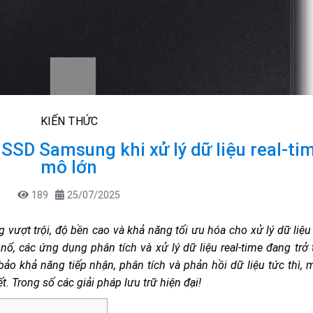
KIẾN THỨC
SSD Samsung khi xử lý dữ liệu real-ti
mô lớn
189
25/07/2025
ượt trội, độ bền cao và khả năng tối ưu hóa cho xử lý dữ liệu 
ổ, các ứng dụng phân tích và xử lý dữ liệu real-time đang trở 
ảo khả năng tiếp nhận, phân tích và phản hồi dữ liệu tức thì, 
t. Trong số các giải pháp lưu trữ hiện đại!