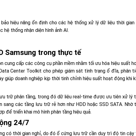
bảo hiệu năng ổn định cho các hệ thống xử lý dữ liệu thời gian
c hệ thống nhận diện hình ảnh AI.
SD Samsung trong thực tế
òn cung cấp các công cụ phần mềm nhằm tối ưu hóa hiệu suất h
ata Center Toolkit cho phép giám sát tình trạng ổ đĩa, phân tí
 giúp doanh nghiệp kịp thời tinh chỉnh hiệu suất hoạt động khi 
lưu trữ phân tầng, trong đó dữ liệu real-time được ưu tiên xử lý
ển sang các tầng lưu trữ rẻ hơn như HDD hoặc SSD SATA. Nhờ tí
 để triển khai mô hình phân tầng hiệu quả.
động 24/7
g có thời gian nghỉ, do đó ổ cứng lưu trữ cần duy trì độ tin cậy 