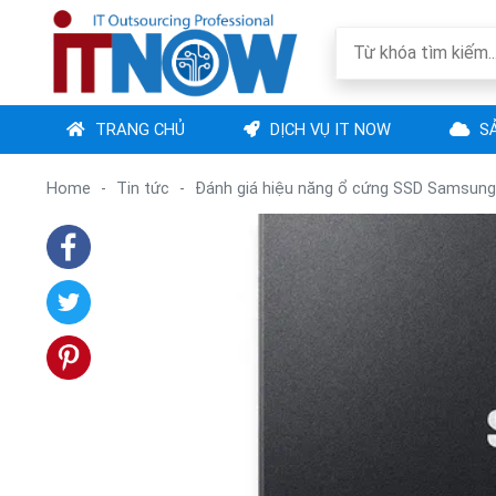
TRANG CHỦ
DỊCH VỤ IT NOW
SẢ
Home
-
Tin tức
-
Đánh giá hiệu năng ổ cứng SSD Samsung kh