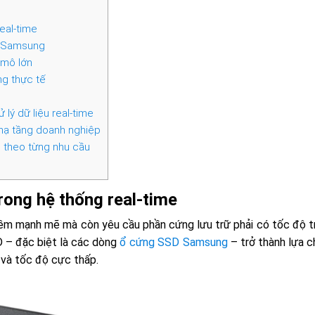
eal-time
D Samsung
 mô lớn
ng thực tế
lý dữ liệu real-time
 hạ tầng doanh nghiệp
theo từng nhu cầu
rong hệ thống real-time
 mềm mạnh mẽ mà còn yêu cầu phần cứng lưu trữ phải có tốc độ t
D – đặc biệt là các dòng
ổ cứng SSD Samsung
– trở thành lựa c
 và tốc độ cực thấp.