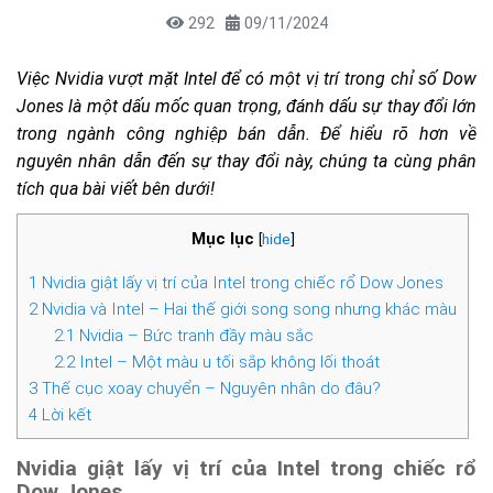
292
09/11/2024
Việc Nvidia vượt mặt Intel để có một vị trí trong chỉ số Dow
Jones là một dấu mốc quan trọng, đánh dấu sự thay đổi lớn
trong ngành công nghiệp bán dẫn. Để hiểu rõ hơn về
nguyên nhân dẫn đến sự thay đổi này, chúng ta cùng phân
tích qua bài viết bên dưới!
Mục lục
[
hide
]
1
Nvidia giật lấy vị trí của Intel trong chiếc rổ Dow Jones
2
Nvidia và Intel – Hai thế giới song song nhưng khác màu
2.1
Nvidia – Bức tranh đầy màu sắc
2.2
Intel – Một màu u tối sắp không lối thoát
3
Thế cục xoay chuyển – Nguyên nhân do đâu?
4
Lời kết
Nvidia giật lấy vị trí của Intel trong chiếc rổ
Dow Jones