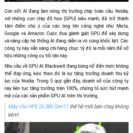
Cơn sốt AI đang làm nóng thị trường chip toàn cầu. Nvidia,
với những con chip đồ họa (GPU) siêu mạnh, đã trở thành
tâm điểm chú ý của các ông lớn công nghệ như Meta,
Google và Amazon. Cuộc đua giành giật GPU để xây dựng
và nâng cấp hệ thống AI đang diễn ra vô cùng khốc liệt. Các
công ty này sẵn sàng chi hàng chục tỷ đô la mỗi năm để sở
hữu những công cụ tối tân này.
Nhu cầu về GPU AI Blackwell đang bùng nổ đến mức không
thể đáp ứng, kéo theo đó là sự tăng trưởng doanh thu kỷ
lục của Nvidia. Trong 5 quý gần đây, doanh số của công ty
này liên tục tăng trưởng trên 100%, chứng tỏ sức hút mạnh
mẽ của các sản phẩm GPU AI trên thị trường.
Máy chủ HPE DL380 Gen11
thế hệ mới bán chạy không
kém!