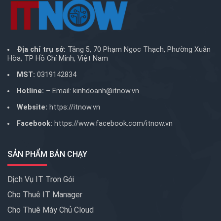
Địa chỉ trụ sở:
Tầng 5, 70 Phạm Ngọc Thạch, Phường Xuân
Hòa, TP Hồ Chí Minh, Việt Nam
MST:
0319142834
Hotline:
– Email:
kinhdoanh@itnow.vn
Website:
https://itnow.vn
Facebook:
https://www.facebook.com/itnow.vn
SẢN PHẨM BÁN CHẠY
Dịch Vụ IT Trọn Gói
Cho Thuê IT Manager
Cho Thuê Máy Chủ Cloud