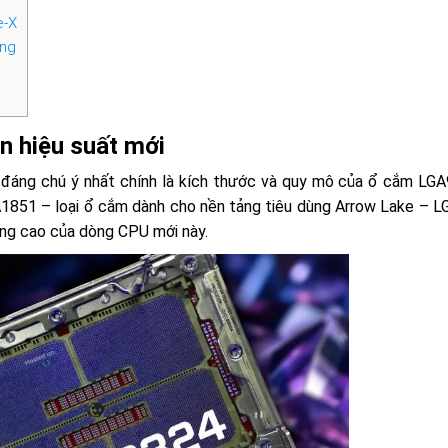
e-X
ăng
n hiệu suất mới
ều đáng chú ý nhất chính là kích thước và quy mô của ổ cắm LGA
A1851 – loại ổ cắm dành cho nền tảng tiêu dùng Arrow Lake – 
ng cao của dòng CPU mới này.