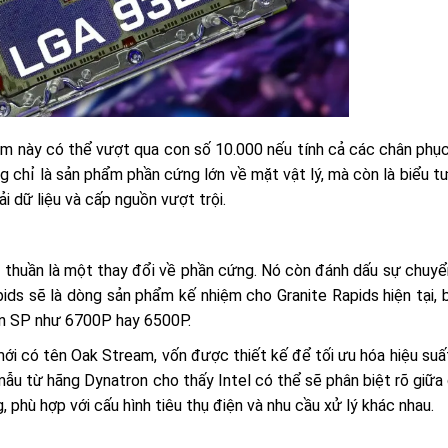
cắm này có thể vượt qua con số 10.000 nếu tính cả các chân phục
g chỉ là sản phẩm phần cứng lớn về mặt vật lý, mà còn là biểu 
ải dữ liệu và cấp nguồn vượt trội.
thuần là một thay đổi về phần cứng. Nó còn đánh dấu sự chuyể
ids sẽ là dòng sản phẩm kế nhiệm cho Granite Rapids hiện tại,
n SP như 6700P hay 6500P.
ới có tên Oak Stream, vốn được thiết kế để tối ưu hóa hiệu suấ
ẫu từ hãng Dynatron cho thấy Intel có thể sẽ phân biệt rõ giữa
phù hợp với cấu hình tiêu thụ điện và nhu cầu xử lý khác nhau.