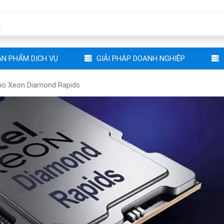
N PHẨM DỊCH VỤ
GIẢI PHÁP DOANH NGHIỆP
cho Xeon Diamond Rapids