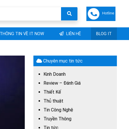
Hotline
THÔNG TIN VỀ IT NOW
LIÊN HỆ
BLOG IT
Chuyên mục tin tức
Kinh Doanh
Review – Đánh Giá
Thiết Kế
Thủ thuật
Tin Công Nghệ
Truyền Thông
Tin tức