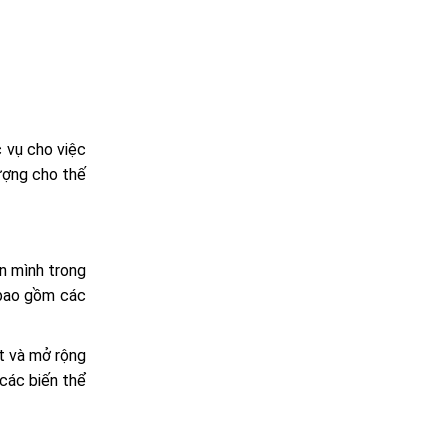
 vụ cho việc
tượng cho thế
n mình trong
 bao gồm các
t và mở rộng
 các biến thể