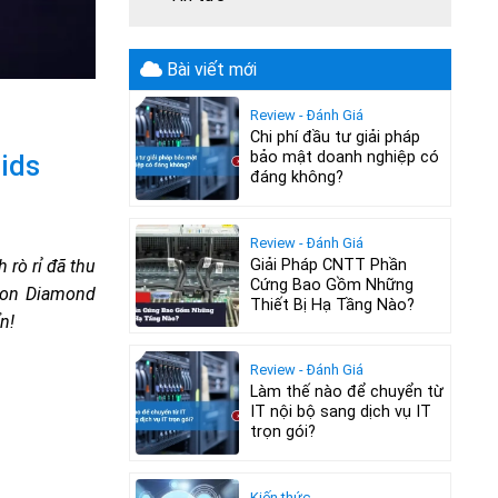
Bài viết mới
Review - Đánh Giá
Chi phí đầu tư giải pháp
bảo mật doanh nghiệp có
ids
đáng không?
Review - Đánh Giá
Giải Pháp CNTT Phần
 rò rỉ đã thu
Cứng Bao Gồm Những
Xeon Diamond
Thiết Bị Hạ Tầng Nào?
n!
Review - Đánh Giá
Làm thế nào để chuyển từ
IT nội bộ sang dịch vụ IT
trọn gói?
Kiến thức