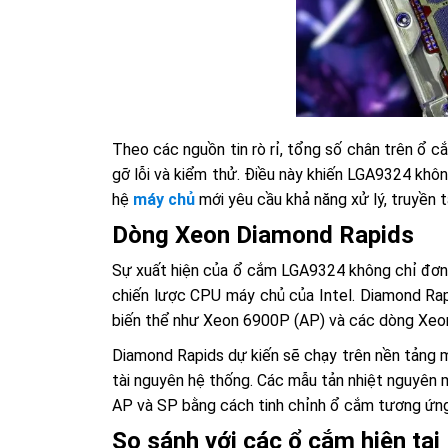
Theo các nguồn tin rò rỉ, tổng số chân trên ổ 
gỡ lỗi và kiểm thử. Điều này khiến LGA9324 khôn
hệ
máy chủ
mới yêu cầu khả năng xử lý, truyền t
Dòng Xeon Diamond Rapids
Sự xuất hiện của ổ cắm LGA9324 không chỉ đơn 
chiến lược CPU máy chủ của Intel. Diamond Rap
biến thể như Xeon 6900P (AP) và các dòng Xeo
Diamond Rapids dự kiến sẽ chạy trên nền tảng m
tài nguyên hệ thống. Các mẫu tản nhiệt nguyên m
AP và SP bằng cách tinh chỉnh ổ cắm tương ứng, 
So sánh với các ổ cắm hiện tại