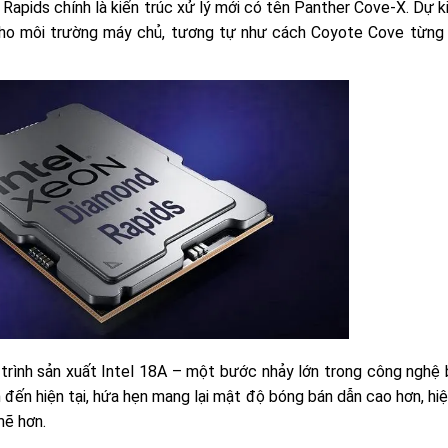
pids chính là kiến trúc xử lý mới có tên Panther Cove-X. Dự ki
 cho môi trường máy chủ, tương tự như cách Coyote Cove từng
rình sản xuất Intel 18A – một bước nhảy lớn trong công nghệ 
ính đến hiện tại, hứa hẹn mang lại mật độ bóng bán dẫn cao hơn, h
mẽ hơn.