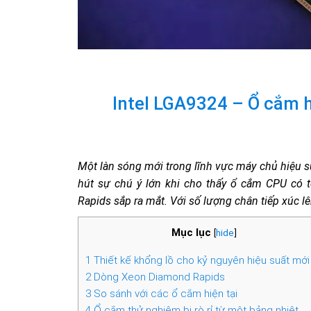
Intel LGA9324 – Ổ cắm 
Một làn sóng mới trong lĩnh vực máy chủ hiệu su
hút sự chú ý lớn khi cho thấy ổ cắm CPU có 
Rapids sắp ra mắt. Với số lượng chân tiếp xúc lê
Mục lục
[
hide
]
1
Thiết kế khổng lồ cho kỷ nguyên hiệu suất mới
2
Dòng Xeon Diamond Rapids
3
So sánh với các ổ cắm hiện tại
4
Ổ cắm thử nghiệm bị rò rỉ từ một bảng nhiệt