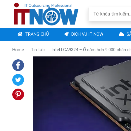
TRANG CHỦ
DỊCH VỤ IT NOW
SẢ
Home
-
Tin tức
-
Intel LGA9324 – Ổ cắm hơn 9.000 chân 