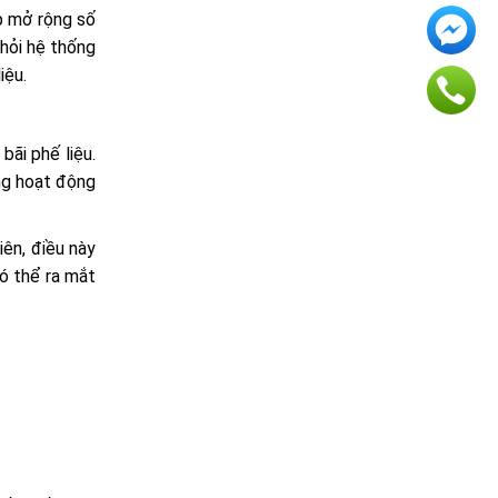
p mở rộng số
 hỏi hệ thống
iệu.
bãi phế liệu.
ng hoạt động
iên, điều này
ó thể ra mắt