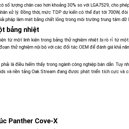
có số lượng chân cao hơn khoảng 30% so với LGA7529, cho phé
hân xử lý. Đồng thời, mức TDP dự kiến có thể đạt tới 700W, đòi
giải pháp làm mát bằng chất lỏng trong môi trường trung tâm dữ l
ột bảng nhiệt
 từ một linh kiện trong bảng thử nghiệm nhiệt bị rò rỉ từ một 
i đoạn thử nghiệm nội bộ với các đối tác OEM để đánh giá khả nă
g phải là điều hiếm thấy trong ngành công nghiệp bán dẫn. Tuy nh
ds và nền tảng Oak Stream đang được phát triển tích cực và c
rúc Panther Cove-X