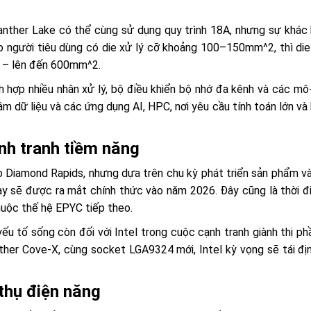
nther Lake có thể cùng sử dụng quy trình 18A, nhưng sự khác b
ho người tiêu dùng có die xử lý cỡ khoảng 100–150mm^2, thì die
n – lên đến 600mm^2.
h hợp nhiều nhân xử lý, bộ điều khiển bộ nhớ đa kênh và các mô
âm dữ liệu và các ứng dụng AI, HPC, nơi yêu cầu tính toán lớn v
nh tranh tiềm năng
cho Diamond Rapids, nhưng dựa trên chu kỳ phát triển sản phẩm v
này sẽ được ra mắt chính thức vào năm 2026. Đây cũng là thời
huộc thế hệ EPYC tiếp theo.
ếu tố sống còn đối với Intel trong cuộc cạnh tranh giành thị ph
nther Cove-X, cùng socket LGA9324 mới, Intel kỳ vọng sẽ tái địn
thụ điện năng