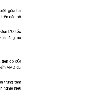
iệt giữa hai
 trên các bộ
-đun I/O tốc
à khả năng mở
à tiến độ của
 điểm AMD dự
ần trung tâm
h nghĩa hiệu