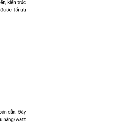
ến, kiến trúc
 được tối ưu
bán dẫn. Đây
iệu năng/watt