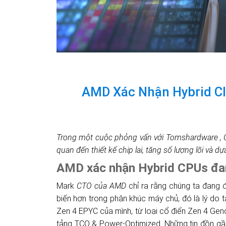
AMD Xác Nhận Hybrid Cl
Trong một cuộc phỏng vấn với Tomshardware , CT
quan đến thiết kế chip lai, tăng số lượng lõi và dự
AMD xác nhận Hybrid CPUs đang
Mark
CTO của AMD
chỉ ra rằng chúng ta đang
biến hơn trong phân khúc máy chủ, đó là lý do
Zen 4 EPYC của mình, từ loại cổ điển Zen 4 G
tảng TCO & Power-Optimized. Những tin đồn g