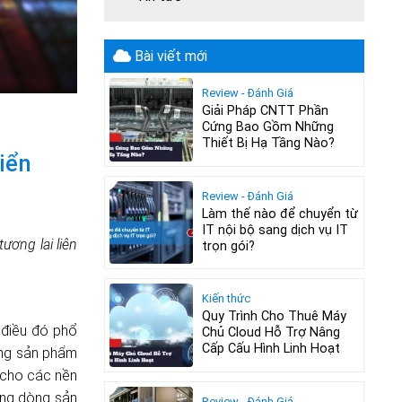
Bài viết mới
Review - Đánh Giá
Giải Pháp CNTT Phần
Cứng Bao Gồm Những
Thiết Bị Hạ Tầng Nào?
iển
Review - Đánh Giá
Làm thế nào để chuyển từ
IT nội bộ sang dịch vụ IT
ơng lai liên
trọn gói?
Kiến thức
Quy Trình Cho Thuê Máy
 điều đó phổ
Chủ Cloud Hỗ Trợ Nâng
Cấp Cấu Hình Linh Hoạt
òng sản phẩm
 cho các nền
ong
dòng sản
Review - Đánh Giá