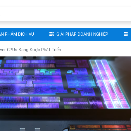
N PHẨM DỊCH VỤ
GIẢI PHÁP DOANH NGHIỆP
rver CPUs Đang Được Phát Triển