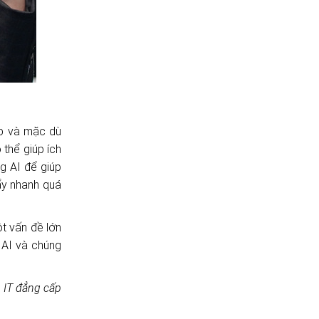
ip và mặc dù
thể giúp ích
g AI để giúp
ẩy nhanh quá
ột vấn đề lớn
 AI và chúng
 IT đẳng cấp