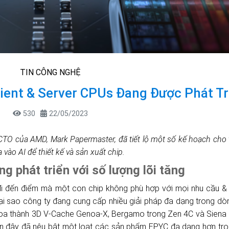
TIN CÔNG NGHỆ
ient & Server CPUs Đang Được Phát Tr
530
22/05/2023
O của AMD, Mark Papermaster, đã tiết lộ một số kế hoạch cho tư
a vào AI để thiết kế và sản xuất chip.
 phát triển với số lượng lõi tăng
 đi đến điểm mà một con chip không phù hợp với mọi nhu cầu &
 tại sao công ty đang cung cấp nhiều giải pháp đa dạng trong d
enoa thành 3D V-Cache Genoa-X, Bergamo trong Zen 4C và Siena
ần đây đã nêu bật một loạt các sản phẩm EPYC đa dạng hơn tr