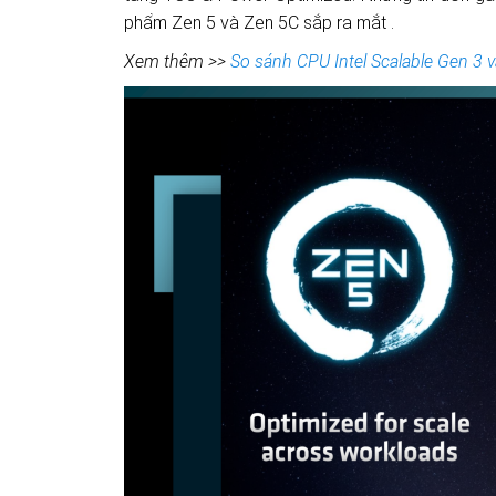
phẩm Zen 5 và Zen 5C sắp ra mắt
.
Xem thêm >>
So sánh CPU Intel Scalable Gen 3 v