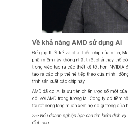
Về khả năng AMD sử dụng AI
Để giúp thiết kế và phát triển chip của mình,
phần mềm này không nhất thiết phải thay thế cô
trong việc tạo ra các thiết kế tốt hơn. NVIDIA
tạo ra các chip thế hệ tiếp theo của mình
, đồn
trình sản xuất các chip này.
AMD đã coi AI là ưu tiên chiến lược số một của m
đối với AMD trong tương lai.
Công ty có tiềm nă
tôi rất nóng lòng muốn xem họ có gì trong cửa 
>>> Nếu doanh nghiệp bạn cần tìm kiếm dịch vụ I
đỉnh cao.