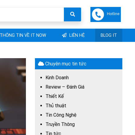
Hotline
THÔNG TIN VỀ IT NOW
LIÊN HỆ
BLOG IT
Chuyên mục tin tức
Kinh Doanh
Review – Đánh Giá
Thiết Kế
Thủ thuật
Tin Công Nghệ
Truyền Thông
Tin tức