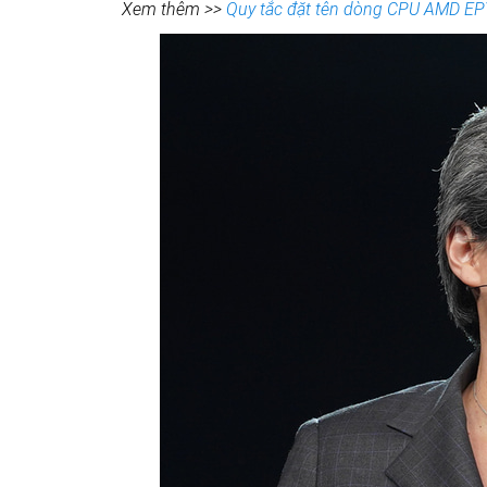
Xem thêm >>
Quy tắc đặt tên dòng CPU AMD EP