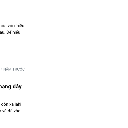
óa với nhiều
au. Để hiểu
4 NĂM TRƯỚC
mạng dây
 còn xa lahi
a và để vào