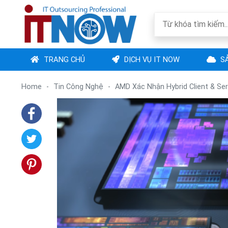
TRANG CHỦ
DỊCH VỤ IT NOW
SẢ
Home
-
Tin Công Nghệ
-
AMD Xác Nhận Hybrid Client & Se