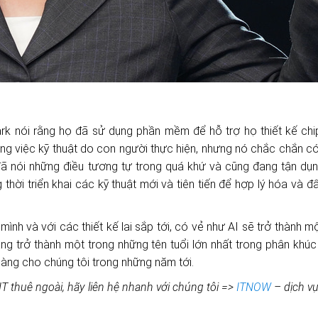
 Mark nói rằng họ đã sử dụng phần mềm để hỗ trợ họ thiết kế ch
ng việc kỹ thuật do con người thực hiện, nhưng nó chắc chắn có 
 đã nói những điều tương tự trong quá khứ và
cũng đang tận dụn
g thời
triển khai các kỹ thuật mới và tiên tiến
để hợp lý hóa và đ
ình và với các thiết kế lai sắp tới, có vẻ như AI sẽ trở thành m
ng trở thành một trong những tên tuổi lớn nhất trong phân khúc
hàng cho chúng tôi trong những năm tới.
T thuê ngoài, hãy liên hệ nhanh với chúng tôi =>
ITNOW
– dịch vụ