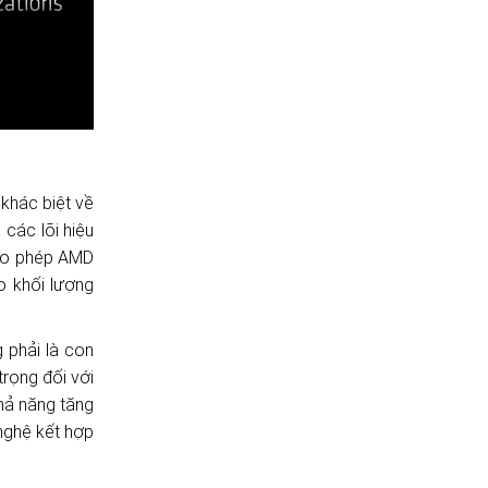
khác biệt về
 các lõi hiệu
ho phép AMD
 khối lượng
 phải là con
trọng đối với
hả năng tăng
nghệ kết hợp