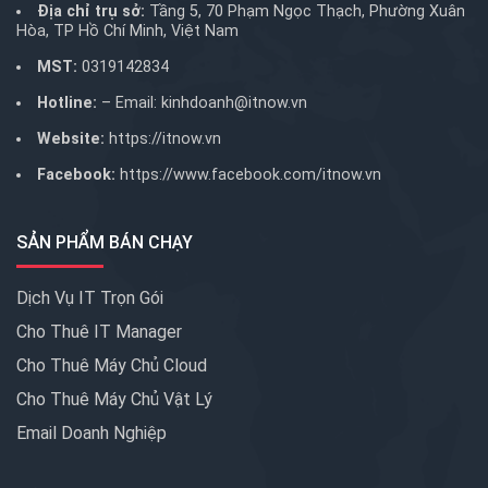
Địa chỉ trụ sở:
Tầng 5, 70 Phạm Ngọc Thạch, Phường Xuân
Hòa, TP Hồ Chí Minh, Việt Nam
MST:
0319142834
Hotline:
– Email:
kinhdoanh@itnow.vn
Website:
https://itnow.vn
Facebook:
https://www.facebook.com/itnow.vn
SẢN PHẨM BÁN CHẠY
Dịch Vụ IT Trọn Gói
Cho Thuê IT Manager
Cho Thuê Máy Chủ Cloud
Cho Thuê Máy Chủ Vật Lý
Email Doanh Nghiệp